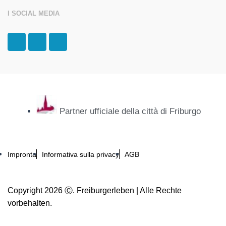
I SOCIAL MEDIA
F
I
T
a
n
r
c
s
i
e
t
p
b
a
a
o
g
d
o
r
v
k
a
i
-
m
s
Partner ufficiale della città di Friburgo
f
o
r
Impronta
Informativa sulla privacy
AGB
Copyright 2026 Ⓒ. Freiburgerleben | Alle Rechte
vorbehalten.