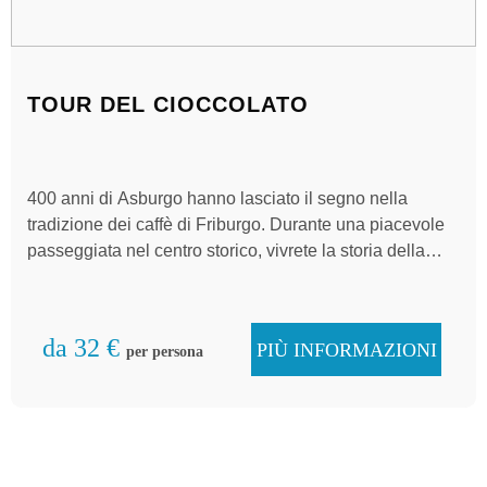
TOUR DEL CIOCCOLATO
400 anni di Asburgo hanno lasciato il segno nella
tradizione dei caffè di Friburgo. Durante una piacevole
passeggiata nel centro storico, vivrete la storia della
città di Friburgo dal lato del cioccolato. Un pomeriggio
di Na(s)ch di tipo speciale!
da 32 €
PIÙ INFORMAZIONI
per persona