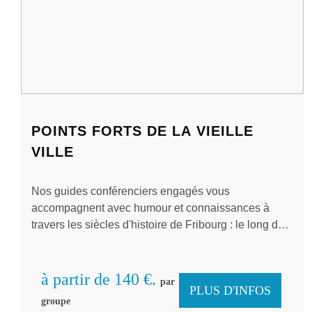
POINTS FORTS DE LA VIEILLE
VILLE
Nos guides conférenciers engagés vous
accompagnent avec humour et connaissances à
travers les siècles d'histoire de Fribourg : le long des
fameux ruisseaux fribourgeois, à travers des ruelles
intimes, sur les plus belles places, devant des
façades historiques et jusqu'à l'impressionnante
à partir de 140 €.
par
PLUS D'INFOS
cathédrale. La vie quotidienne moderne de Fribourg
groupe
n'est pas non plus oubliée lors de notre visite