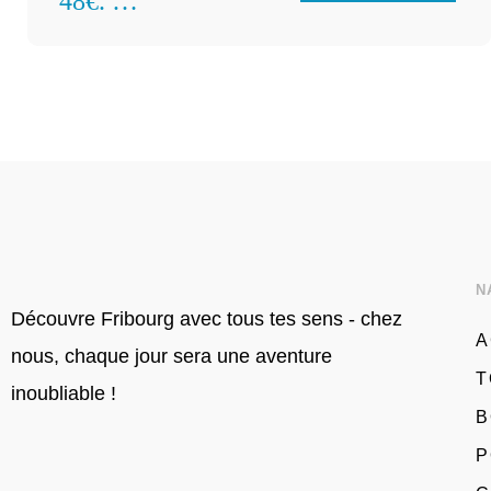
48€.
Familles : 58€
par groupe
N
Découvre Fribourg avec tous tes sens - chez
A
nous, chaque jour sera une aventure
T
inoubliable !
B
P