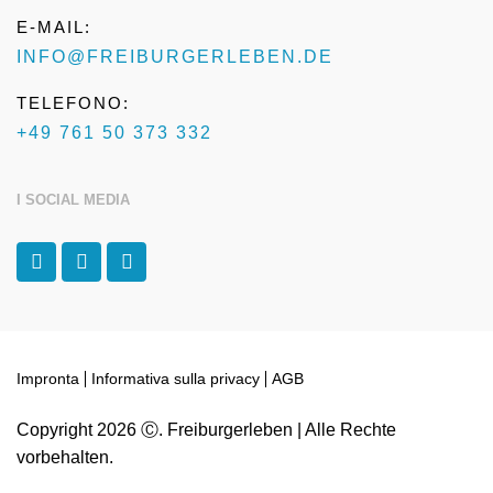
E-MAIL:
INFO@FREIBURGERLEBEN.DE
TELEFONO:
+49 761 50 373 332
I SOCIAL MEDIA
F
I
T
a
n
r
c
s
i
e
t
p
b
a
a
o
g
d
o
r
v
k
a
i
Impronta
Informativa sulla privacy
AGB
-
m
s
f
o
Copyright 2026 Ⓒ. Freiburgerleben | Alle Rechte
r
vorbehalten.