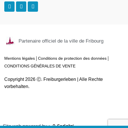
F
I
T
a
n
r
c
s
i
e
t
p
b
a
a
o
g
d
o
r
v
k
a
i
Partenaire officiel de la ville de Fribourg
-
m
s
f
o
r
Mentions légales
Conditions de protection des données
CONDITIONS GÉNÉRALES DE VENTE
Copyright 2026 Ⓒ. Freiburgerleben | Alle Rechte
vorbehalten.
Site web powered by :