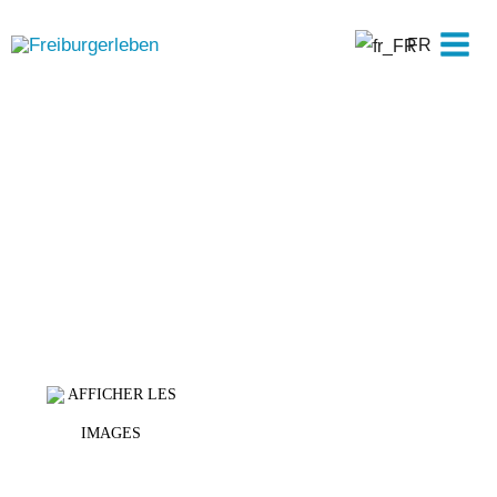
Skip
Men
to
FR
princ
content
AFFICHER LES
IMAGES