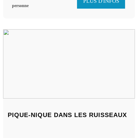
PLUS D'INFOS
moderne de Fribourg n'est pas non plus oubliée lors de
personne
notre visite d'environ 1,5 heure !
PIQUE-NIQUE DANS LES RUISSEAUX