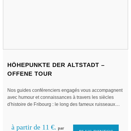
HÖHEPUNKTE DER ALTSTADT –
OFFENE TOUR
Nos guides conférenciers engagés vous accompagnent
avec humour et connaissances à travers les siècles
d'histoire de Fribourg : le long des fameux ruisseaux
fribourgeois, à travers des ruelles intimes, sur les plus
belles places, devant des façades historiques et jusqu'à
l'impressionnante cathédrale. La vie quotidienne
à partir de 11 €.
par