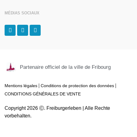
MÉDIAS SOCIAUX
F
I
T
a
n
r
c
s
i
e
t
p
b
a
a
o
g
d
o
r
v
k
a
i
Partenaire officiel de la ville de Fribourg
-
m
s
f
o
r
Mentions légales
Conditions de protection des données
CONDITIONS GÉNÉRALES DE VENTE
Copyright 2026 Ⓒ. Freiburgerleben | Alle Rechte
vorbehalten.