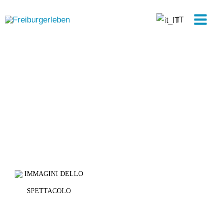
Vai
Men
al
IT
prin
contenuto
IMMAGINI DELLO
SPETTACOLO