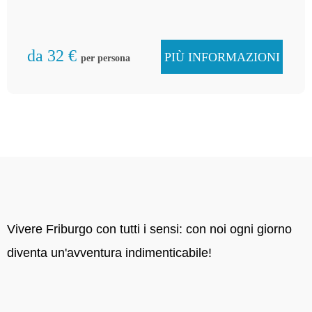
città di Friburgo dal lato del cioccolato. Un pomeriggio
di Na(s)ch di tipo speciale!
da 32 €
PIÙ INFORMAZIONI
per persona
Vivere Friburgo con tutti i sensi: con noi ogni giorno
diventa un'avventura indimenticabile!