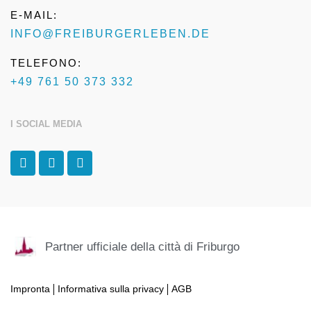
E-MAIL:
INFO@FREIBURGERLEBEN.DE
TELEFONO:
+49 761 50 373 332
I SOCIAL MEDIA
F
I
T
a
n
r
c
s
i
e
t
p
b
a
a
o
g
d
o
r
v
k
a
i
Partner ufficiale della città di Friburgo
-
m
s
f
o
r
Impronta
Informativa sulla privacy
AGB