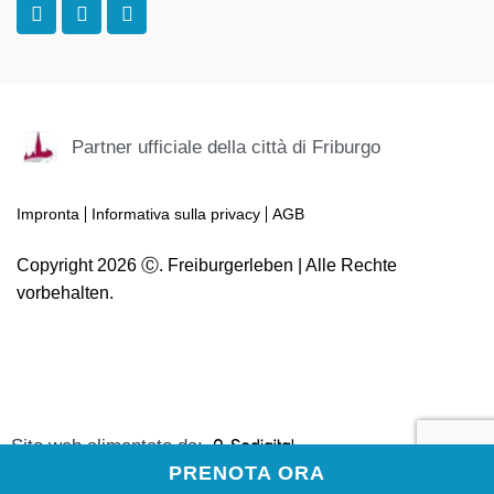
a
n
r
c
s
i
e
t
p
b
a
a
o
g
d
o
r
v
k
a
i
Partner ufficiale della città di Friburgo
-
m
s
f
o
r
Impronta
Informativa sulla privacy
AGB
Copyright 2026 Ⓒ. Freiburgerleben | Alle Rechte
vorbehalten.
Sito web alimentato da:
PRENOTA ORA