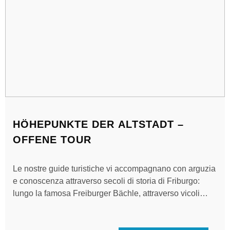
HÖHEPUNKTE DER ALTSTADT –
OFFENE TOUR
Le nostre guide turistiche vi accompagnano con arguzia
e conoscenza attraverso secoli di storia di Friburgo:
lungo la famosa Freiburger Bächle, attraverso vicoli
appartati, attraverso le piazze più belle, passando per le
facciate storiche fino all'imponente cattedrale. Anche la