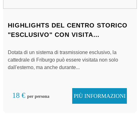
HIGHLIGHTS DEL CENTRO STORICO
"ESCLUSIVO" CON VISITA
ALL'INTERNO DELLA CATTEDRALE -
Dotata di un sistema di trasmissione esclusivo, la
TOUR APERTO
cattedrale di Friburgo può essere visitata non solo
dall'esterno, ma anche durante...
18 €
PIÙ INFORMAZIONI
per persona