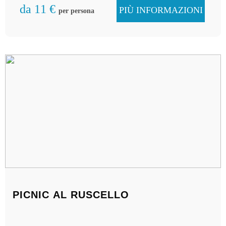
vita quotidiana moderna di Friburgo non viene
da 11 €
PIÙ INFORMAZIONI
per persona
trascurata nel nostro tour di circa 1,5 ore!
PICNIC AL RUSCELLO