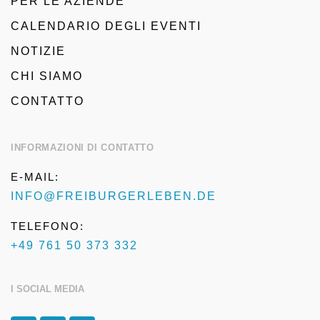
PER LE AZIENDE
CALENDARIO DEGLI EVENTI
NOTIZIE
CHI SIAMO
CONTATTO
INFORMAZIONI DI CONTATTO
E-MAIL:
INFO@FREIBURGERLEBEN.DE
TELEFONO:
+49 761 50 373 332
I SOCIAL MEDIA
F
I
T