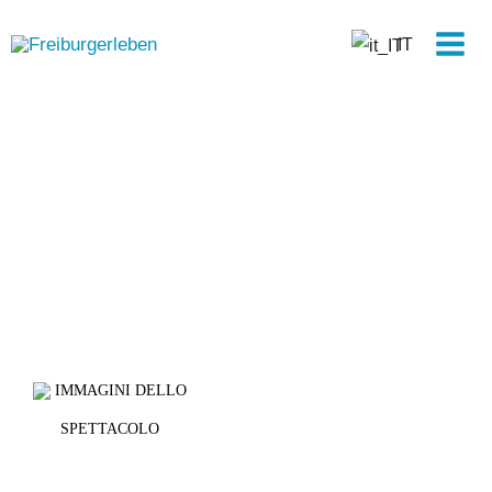
Vai
Men
al
IT
prin
contenuto
IMMAGINI DELLO
SPETTACOLO