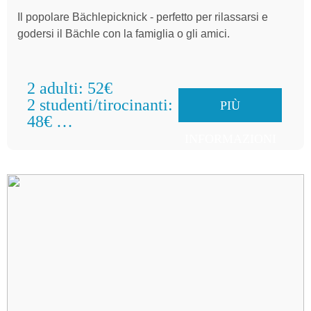
Il popolare Bächlepicknick - perfetto per rilassarsi e
godersi il Bächle con la famiglia o gli amici.
2 adulti: 52€
2 studenti/tirocinanti:
PIÙ
48€
Famiglie: 58€
INFORMAZIONI
per gruppo