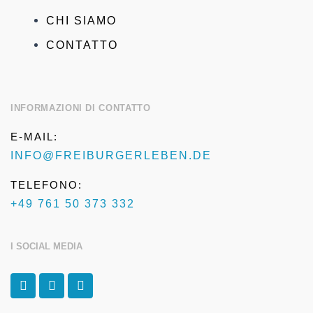
CHI SIAMO
CONTATTO
INFORMAZIONI DI CONTATTO
E-MAIL:
INFO@FREIBURGERLEBEN.DE
TELEFONO:
+49 761 50 373 332
I SOCIAL MEDIA
F
I
T
a
n
r
c
s
i
e
t
p