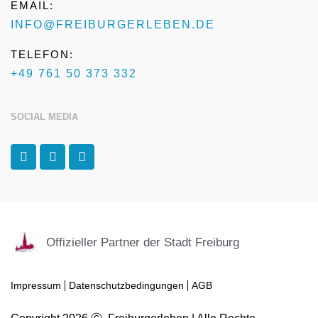
EMAIL:
INFO@FREIBURGERLEBEN.DE
TELEFON:
+49 761 50 373 332
SOCIAL MEDIA
F
I
T
a
n
r
c
s
i
e
t
p
b
a
a
o
g
d
o
r
v
k
a
i
Offizieller Partner der Stadt Freiburg
-
m
s
f
o
r
Impressum
Datenschutzbedingungen
AGB