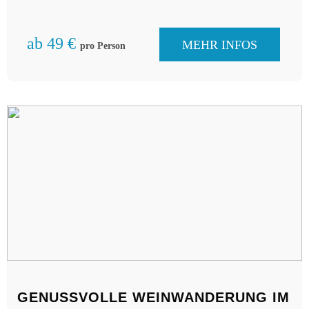
unterhaltsamen Führung durch Weinberge probieren
Sie verschiedene Weine und erfahren einiges zum
ab 49 €
MEHR INFOS
pro Person
regionalen Weinanbau.
GENUSSVOLLE WEINWANDERUNG IM