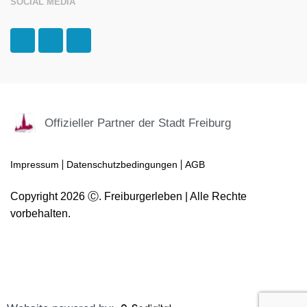
SOCIAL MEDIA
F
I
T
a
n
r
c
s
i
e
t
p
b
a
a
o
g
d
o
r
v
k
a
i
Offizieller Partner der Stadt Freiburg
-
m
s
f
o
r
Impressum
Datenschutzbedingungen
AGB
Copyright 2026 Ⓒ. Freiburgerleben | Alle Rechte
vorbehalten.