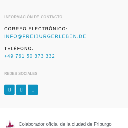
INFORMACIÓN DE CONTACTO
CORREO ELECTRÓNICO:
INFO@FREIBURGERLEBEN.DE
TELÉFONO:
+49 761 50 373 332
REDES SOCIALES
F
I
T
a
n
r
c
s
i
e
t
p
b
a
a
o
g
d
o
r
v
k
a
i
Colaborador oficial de la ciudad de Friburgo
-
m
s