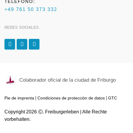
TELÉFONO:
+49 761 50 373 332
REDES SOCIALES
F
I
T
a
n
r
c
s
i
e
t
p
b
a
a
o
g
d
o
r
v
k
a
i
Colaborador oficial de la ciudad de Friburgo
-
m
s
f
o
r
Pie de imprenta
Condiciones de protección de datos
GTC
Copyright 2026 Ⓒ. Freiburgerleben | Alle Rechte
vorbehalten.