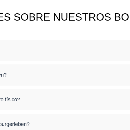
ES SOBRE NUESTROS B
en?
o físico?
iburgerleben?